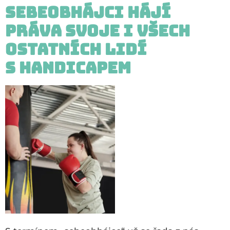
Sebeobhájci hájí
práva svoje i všech
ostatních lidí
s handicapem