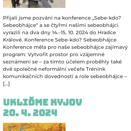
Přijali jsme pozvání na konference „Sebe-kdo?
Sebeobhájce“ a se čtyřmi našimi sebeobhájci
vyrazili na dva dny 14.–15. 10. 2024 do Hradce
Králové. Konference Sebe-kdo? Sebeobhájce
Konference měla pro naše sebeobhájce zajímavý
program: Vytvořit prostor pro vzájemné
seznámení se – za tímto účelem proběhly také
dvě společné neformální večeře Trénink
komunikačních dovedností a role sebeobhájce –
[…]
Ukliďme Kyjov
20. 4. 2024