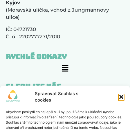
Kyjov
(Moravská ulička, vchod z Jungmannovy
ulice)
IČ: 04721730
Č. ú.: 2202777271/2010
Rychlé odkazy
Sledujte nás
Spravovat Souhlas s
cookies
Zajímá nás, co si myslíte
Abychom poskytli co nejlepší služby, používáme k ukládání a/nebo
přístupu k informacím o zařízení, technologie jako jsou soubory cookies.
POSLAT ZPĚTNOU VAZBU
Souhlas s těmito technologiemi nám umožní zpracovávat údaje, jako je
chování při procházení nebo jedinečná ID na tomto webu. Nesouhlas