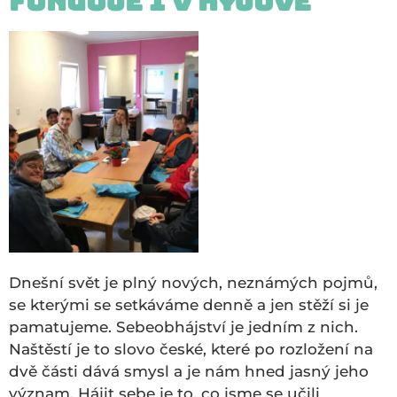
funguje i v Kyjově
Dnešní svět je plný nových, neznámých pojmů,
se kterými se setkáváme denně a jen stěží si je
pamatujeme. Sebeobhájství je jedním z nich.
Naštěstí je to slovo české, které po rozložení na
dvě části dává smysl a je nám hned jasný jeho
význam. Hájit sebe je to, co jsme se učili