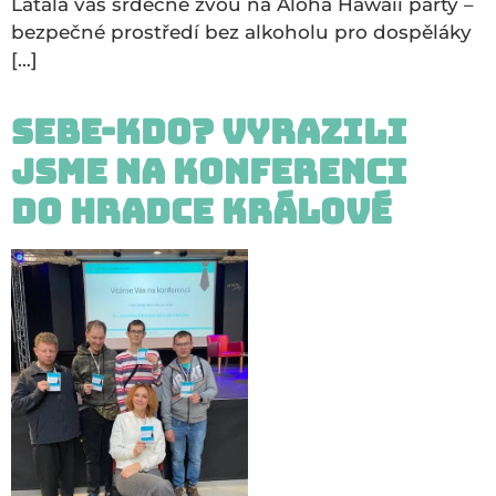
Látala vás srdečně zvou na Aloha Hawaii párty –
bezpečné prostředí bez alkoholu pro dospěláky
[…]
Sebe-kdo? Vyrazili
jsme na konferenci
do Hradce Králové