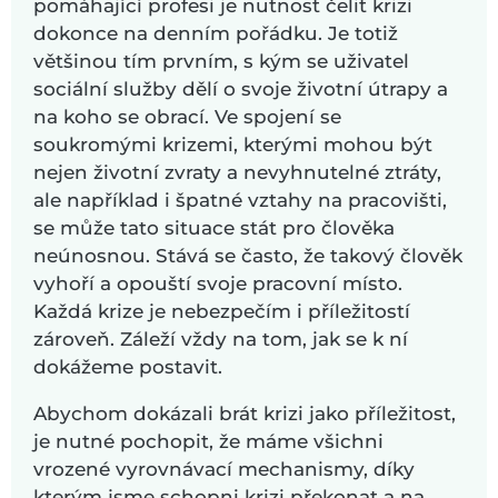
pomáhající profesi je nutnost čelit krizi
dokonce na denním pořádku. Je totiž
většinou tím prvním, s kým se uživatel
sociální služby dělí o svoje životní útrapy a
na koho se obrací. Ve spojení se
soukromými krizemi, kterými mohou být
nejen životní zvraty a nevyhnutelné ztráty,
ale například i špatné vztahy na pracovišti,
se může tato situace stát pro člověka
neúnosnou. Stává se často, že takový člověk
vyhoří a opouští svoje pracovní místo.
Každá krize je nebezpečím i příležitostí
zároveň. Záleží vždy na tom, jak se k ní
dokážeme postavit.
Abychom dokázali brát krizi jako příležitost,
je nutné pochopit, že máme všichni
vrozené vyrovnávací mechanismy, díky
kterým jsme schopni krizi překonat a na