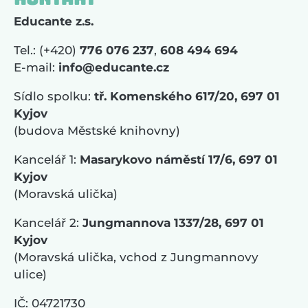
Educante z.s.
Tel.: (+420)
776 076 237
,
608 494 694
E-mail:
info@educante.cz
Sídlo spolku:
tř. Komenského 617/20, 697 01
Kyjov
(budova Městské knihovny)
Kancelář 1:
Masarykovo náměstí 17/6, 697 01
Kyjov
(Moravská ulička)
Kancelář 2:
Jungmannova 1337/28, 697 01
Kyjov
(Moravská ulička, vchod z Jungmannovy
ulice)
IČ: 04721730