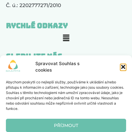
Č. ú.: 2202777271/2010
Rychlé odkazy
Sledujte nás
Spravovat Souhlas s
cookies
Zajímá nás, co si myslíte
Abychom poskytli co nejlepší služby, používáme k ukládání a/nebo
přístupu k informacím o zařízení, technologie jako jsou soubory cookies.
POSLAT ZPĚTNOU VAZBU
Souhlas s těmito technologiemi nám umožní zpracovávat údaje, jako je
chování při procházení nebo jedinečná ID na tomto webu. Nesouhlas
nebo odvolání souhlasu může nepříznivě ovlivnit určité vlastnosti a
funkce.
Zapsaný spolek, registrovaný u spolkového
rejstříku, spisová značka L 21209 vedená u
PŘÍJMOUT
Krajského soudu v Brně.