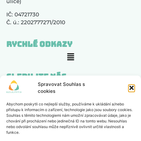
ulice)
IČ: 04721730
Č. ú.: 2202777271/2010
Rychlé odkazy
Sledujte nás
Spravovat Souhlas s
cookies
Zajímá nás, co si myslíte
Abychom poskytli co nejlepší služby, používáme k ukládání a/nebo
přístupu k informacím o zařízení, technologie jako jsou soubory cookies.
POSLAT ZPĚTNOU VAZBU
Souhlas s těmito technologiemi nám umožní zpracovávat údaje, jako je
chování při procházení nebo jedinečná ID na tomto webu. Nesouhlas
nebo odvolání souhlasu může nepříznivě ovlivnit určité vlastnosti a
funkce.
Zapsaný spolek, registrovaný u spolkového