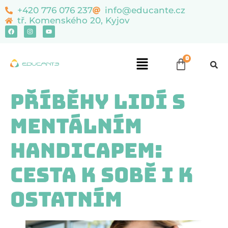
content
+420 776 076 237
info@educante.cz
tř. Komenského 20, Kyjov
Příběhy lidí s
mentálním
handicapem:
Cesta k sobě i k
ostatním