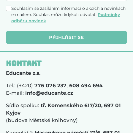
Souhlasím se zasíláním informací o akcích a novinkách
e-mailem. Souhlas můžu kdykoli odvolat.
Podmínky
odběru novinek
PŘIHLÁSIT SE
Kontakt
Educante z.s.
Tel.: (+420)
776 076 237
,
608 494 694
E-mail:
info@educante.cz
Sídlo spolku:
tř. Komenského 617/20, 697 01
Kyjov
(budova Městské knihovny)
Kancelář 1:
Masarykovo náměstí 17/6, 697 01