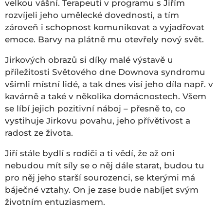
velkou vášní. Terapeuti v programu s Jiřím
rozvíjeli jeho umělecké dovednosti, a tím
zároveň i schopnost komunikovat a vyjadřovat
emoce. Barvy na plátně mu otevřely nový svět.
Jirkových obrazů si díky malé výstavě u
příležitosti Světového dne Downova syndromu
všimli místní lidé, a tak dnes visí jeho díla např. v
kavárně a také v několika domácnostech. Všem
se líbí jejich pozitivní náboj – přesně to, co
vystihuje Jirkovu povahu, jeho přívětivost a
radost ze života.
Jiří stále bydlí s rodiči a ti vědí, že až oni
nebudou mít síly se o něj dále starat, budou tu
pro něj jeho starší sourozenci, se kterými má
báječné vztahy. On je zase bude nabíjet svým
životním entuziasmem.