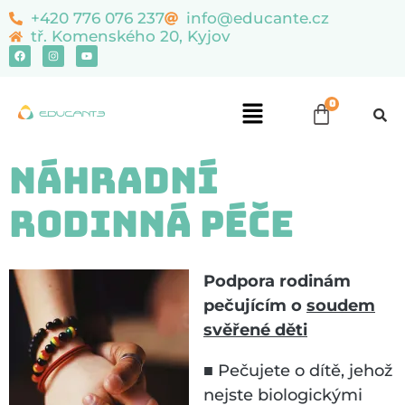
content
+420 776 076 237
info@educante.cz
tř. Komenského 20, Kyjov
Náhradní
rodinná péče
Podpora rodinám
pečujícím o
soudem
svěřené děti
■
Pečujete o dítě, jehož
nejste biologickými