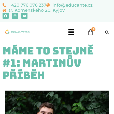
content
+420 776 076 237
info@educante.cz
tř. Komenského 20, Kyjov
Máme to stejně
#1: Martinův
příběh