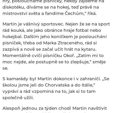
hry, posloucháme písničky, někdy zajdeme na
diskotéku, díváme se na hokej, teď právě na
mistrovství světa a fandíme Čechům,“ říká.
Martin je vášnivý sportovec. Nejen že se na sport
rád kouká, ale jako obránce hraje fotbal nebo
hokejbal. Dalším jeho koníčkem je poslouchání
písniček, třeba od Marka Ztraceného, rád si
zazpívá a nově se začal učit hrát na kytaru.
Momentálně cvičí písničku Okoř. „Zatím mi to
moc nejde, ale postupně se to zlepšuje,“ směje
se.
S kamarády byl Martin dokonce i v zahraničí. „Se
školou jsme jeli do Chorvatska a do Itálie,“
vypráví a rád vzpomíná na to, jak si to tam
společně užili.
Alespoň jednou za týden chodí Martin navštívit