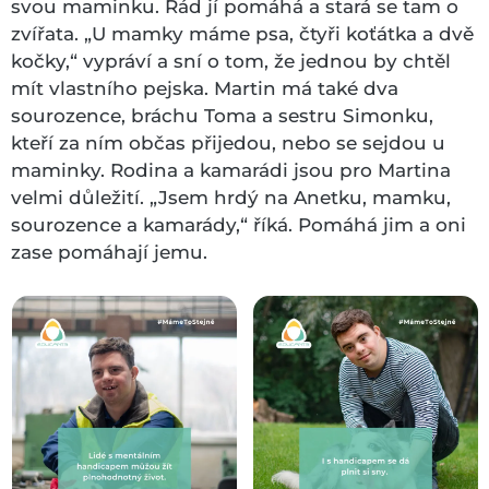
svou maminku. Rád jí pomáhá a stará se tam o
zvířata. „U mamky máme psa, čtyři koťátka a dvě
kočky,“ vypráví a sní o tom, že jednou by chtěl
mít vlastního pejska. Martin má také dva
sourozence, bráchu Toma a sestru Simonku,
kteří za ním občas přijedou, nebo se sejdou u
maminky. Rodina a kamarádi jsou pro Martina
velmi důležití. „Jsem hrdý na Anetku, mamku,
sourozence a kamarády,“ říká. Pomáhá jim a oni
zase pomáhají jemu.