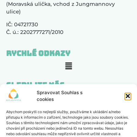
(Moravská ulička, vchod z Jungmannovy
ulice)
IČ: 04721730
Č. ú.: 2202777271/2010
Rychlé odkazy
Sledujte nás
Spravovat Souhlas s
cookies
Zajímá nás, co si myslíte
Abychom poskytli co nejlepší služby, používáme k ukládání a/nebo
přístupu k informacím o zařízení, technologie jako jsou soubory cookies.
POSLAT ZPĚTNOU VAZBU
Souhlas s těmito technologiemi nám umožní zpracovávat údaje, jako je
chování při procházení nebo jedinečná ID na tomto webu. Nesouhlas
nebo odvolání souhlasu může nepříznivě ovlivnit určité vlastnosti a