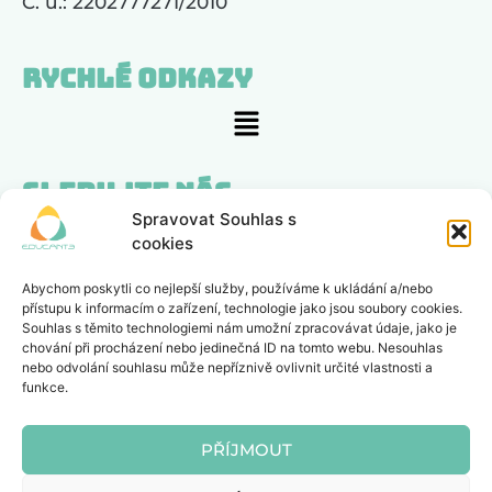
Č. ú.: 2202777271/2010
Rychlé odkazy
Sledujte nás
Spravovat Souhlas s
cookies
Zajímá nás, co si myslíte
Abychom poskytli co nejlepší služby, používáme k ukládání a/nebo
přístupu k informacím o zařízení, technologie jako jsou soubory cookies.
POSLAT ZPĚTNOU VAZBU
Souhlas s těmito technologiemi nám umožní zpracovávat údaje, jako je
chování při procházení nebo jedinečná ID na tomto webu. Nesouhlas
nebo odvolání souhlasu může nepříznivě ovlivnit určité vlastnosti a
funkce.
Zapsaný spolek, registrovaný u spolkového
rejstříku, spisová značka L 21209 vedená u
PŘÍJMOUT
Krajského soudu v Brně.
Copyright © 2026 Educante z.s. | Všechna práva