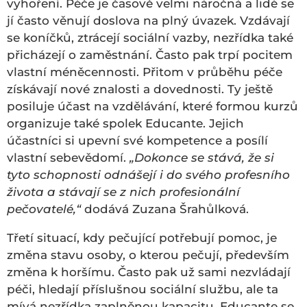
vyhoření. Péče je časově velmi náročná a lidé se
jí často věnují doslova na plný úvazek. Vzdávají
se koníčků, ztrácejí sociální vazby, nezřídka také
přicházejí o zaměstnání. Často pak trpí pocitem
vlastní méněcennosti. Přitom v průběhu péče
získávají nové znalosti a dovednosti. Ty ještě
posiluje účast na vzdělávání, které formou kurzů
organizuje také spolek Educante. Jejich
účastníci si upevní své kompetence a posílí
vlastní sebevědomí.
„Dokonce se stává, že si
tyto schopnosti odnášejí i do svého profesního
života a stávají se z nich profesionální
pečovatelé,“
dodává Zuzana Šrahůlková.
Třetí situací, kdy pečující potřebují pomoc, je
změna stavu osoby, o kterou pečují, především
změna k horšímu. Často pak už sami nezvládají
péči, hledají příslušnou sociální službu, ale ta
mívá nezřídka zaplněnou kapacitu. Educante se