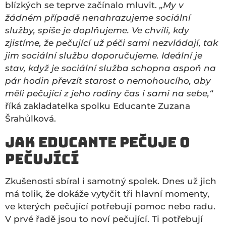
blízkých se teprve začínalo mluvit.
„My v
žádném případě nenahrazujeme sociální
služby, spíše je doplňujeme. Ve chvíli, kdy
zjistíme, že pečující už péči sami nezvládají, tak
jim sociální službu doporučujeme. Ideální je
stav, když je sociální služba schopna aspoň na
pár hodin převzít starost o nemohoucího, aby
měli pečující z jeho rodiny čas i sami na sebe,“
říká zakladatelka spolku Educante Zuzana
Šrahůlková.
Jak Educante pečuje o
pečující
Zkušenosti sbíral i samotný spolek. Dnes už jich
má tolik, že dokáže vytyčit tři hlavní momenty,
ve kterých pečující potřebují pomoc nebo radu.
V prvé řadě jsou to noví pečující. Ti potřebují