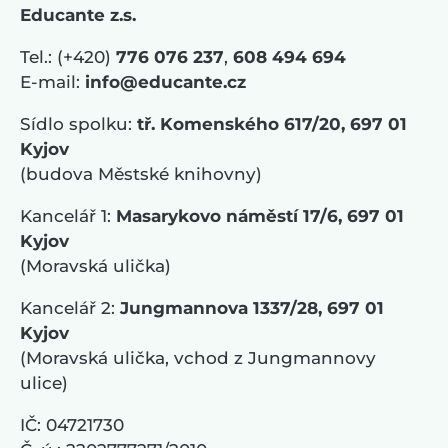
Educante z.s.
Tel.: (+420)
776 076 237
,
608 494 694
E-mail:
info@educante.cz
Sídlo spolku:
tř. Komenského 617/20, 697 01
Kyjov
(budova Městské knihovny)
Kancelář 1:
Masarykovo náměstí 17/6, 697 01
Kyjov
(Moravská ulička)
Kancelář 2:
Jungmannova 1337/28, 697 01
Kyjov
(Moravská ulička, vchod z Jungmannovy
ulice)
IČ: 04721730