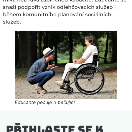
snaží podpořit vznik odlehčovacích služeb i
během komunitního plánování sociálních
služeb.
Educante pečuje o pečující
Přihlaste se k