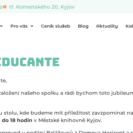
z
tř. Komenského 20, Kyjov
Pro vás
Ceník služeb
Blog
Aktuality
Ka
 Educante
te,
 založení našeho spolku a rádi bychom toto jubileum 
stolu, kde budeme mít příležitost zavzpomínat na 
3 do 18 hodin
v Městské knihovně Kyjov.
oprovod v podání Balážovců z Domova Horizont a 