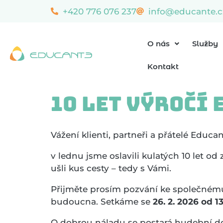
content
+420 776 076 237
info@educante.c
O nás
Služby
Kontakt
10 let výročí
Vážení klienti, partneři a přátelé Educan
v lednu jsme oslavili kulatých 10 let od
ušli kus cesty – tedy s Vámi.
Přijměte prosím pozvání ke společnému 
budoucna. Setkáme se
26. 2. 2026 od 1
O dobrou náladu se postará hudební d