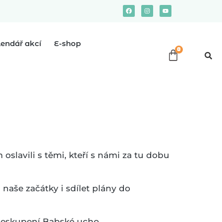
lendář akcí
E-shop
oslavili s těmi, kteří s námi za tu dobu
naše začátky i sdílet plány do
seskupení Babské ucho.